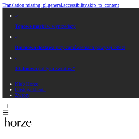
Translation missing: pl.general.accessibility.skip_to_content
Topowe marki
w wyprzedaży
Darmowa dostawa
przy zamówieniach powyżej 299 zł
30-dniowa
polityka zwrotów*
Klub Horze
Obsługa klienta
Zwroty