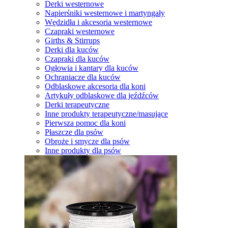
Derki westernowe
Napierśniki westernowe i martyngały
Wędzidła i akcesoria westernowe
Czapraki westernowe
Girths & Stirrups
Derki dla kuców
Czapraki dla kuców
Ogłowia i kantary dla kuców
Ochraniacze dla kuców
Odblaskowe akcesoria dla koni
Artykuły odblaskowe dla jeźdźców
Derki terapeutyczne
Inne produkty terapeutyczne/masujące
Pierwsza pomoc dla koni
Płaszcze dla psów
Obroże i smycze dla psów
Inne produkty dla psów