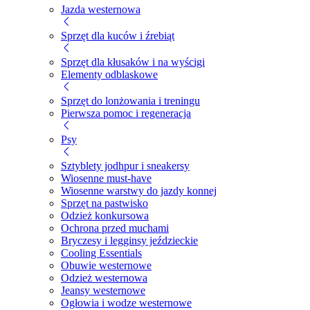
Jazda westernowa
Sprzęt dla kuców i źrebiąt
Sprzęt dla kłusaków i na wyścigi
Elementy odblaskowe
Sprzęt do lonżowania i treningu
Pierwsza pomoc i regeneracja
Psy
Sztyblety jodhpur i sneakersy
Wiosenne must-have
Wiosenne warstwy do jazdy konnej
Sprzęt na pastwisko
Odzież konkursowa
Ochrona przed muchami
Bryczesy i legginsy jeździeckie
Cooling Essentials
Obuwie westernowe
Odzież westernowa
Jeansy westernowe
Ogłowia i wodze westernowe