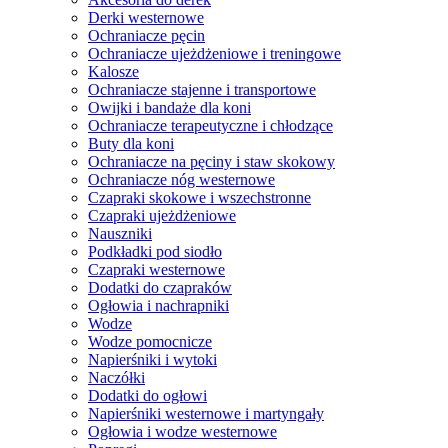
Derki westernowe
Ochraniacze pęcin
Ochraniacze ujeżdżeniowe i treningowe
Kalosze
Ochraniacze stajenne i transportowe
Owijki i bandaże dla koni
Ochraniacze terapeutyczne i chłodzące
Buty dla koni
Ochraniacze na pęciny i staw skokowy
Ochraniacze nóg westernowe
Czapraki skokowe i wszechstronne
Czapraki ujeżdżeniowe
Nauszniki
Podkładki pod siodło
Czapraki westernowe
Dodatki do czapraków
Ogłowia i nachrapniki
Wodze
Wodze pomocnicze
Napierśniki i wytoki
Naczółki
Dodatki do ogłowi
Napierśniki westernowe i martyngały
Ogłowia i wodze westernowe