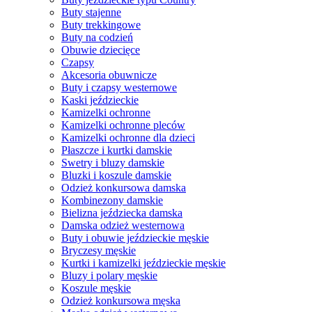
Buty stajenne
Buty trekkingowe
Buty na codzień
Obuwie dziecięce
Czapsy
Akcesoria obuwnicze
Buty i czapsy westernowe
Kaski jeździeckie
Kamizelki ochronne
Kamizelki ochronne pleców
Kamizelki ochronne dla dzieci
Płaszcze i kurtki damskie
Swetry i bluzy damskie
Bluzki i koszule damskie
Odzież konkursowa damska
Kombinezony damskie
Bielizna jeździecka damska
Damska odzież westernowa
Buty i obuwie jeździeckie męskie
Bryczesy męskie
Kurtki i kamizelki jeździeckie męskie
Bluzy i polary męskie
Koszule męskie
Odzież konkursowa męska