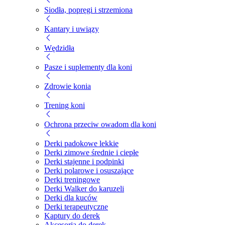
Siodła, popręgi i strzemiona
Kantary i uwiązy
Wędzidła
Pasze i suplementy dla koni
Zdrowie konia
Trening koni
Ochrona przeciw owadom dla koni
Derki padokowe lekkie
Derki zimowe średnie i ciepłe
Derki stajenne i podpinki
Derki polarowe i osuszające
Derki treningowe
Derki Walker do karuzeli
Derki dla kuców
Derki terapeutyczne
Kaptury do derek
Akcesoria do derek