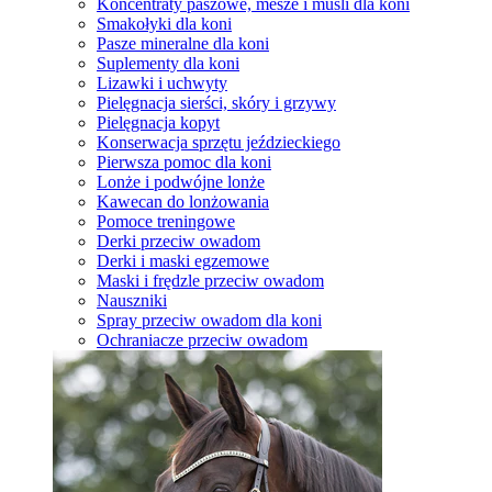
Koncentraty paszowe, mesze i musli dla koni
Smakołyki dla koni
Pasze mineralne dla koni
Suplementy dla koni
Lizawki i uchwyty
Pielęgnacja sierści, skóry i grzywy
Pielęgnacja kopyt
Konserwacja sprzętu jeździeckiego
Pierwsza pomoc dla koni
Lonże i podwójne lonże
Kawecan do lonżowania
Pomoce treningowe
Derki przeciw owadom
Derki i maski egzemowe
Maski i frędzle przeciw owadom
Nauszniki
Spray przeciw owadom dla koni
Ochraniacze przeciw owadom