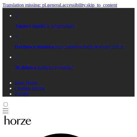
Translation missing: pl.general.accessibility.skip_to_content
Topowe marki
w wyprzedaży
Darmowa dostawa
przy zamówieniach powyżej 299 zł
30-dniowa
polityka zwrotów*
Klub Horze
Obsługa klienta
Zwroty