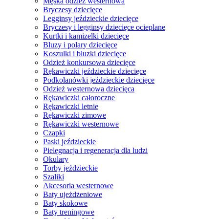
Męska odzież westernowa
Bryczesy dziecięce
Legginsy jeździeckie dziecięce
Bryczesy i legginsy dziecięce ocieplane
Kurtki i kamizelki dziecięce
Bluzy i polary dziecięce
Koszulki i bluzki dziecięce
Odzież konkursowa dziecięce
Rękawiczki jeździeckie dziecięce
Podkolanówki jeździeckie dziecięce
Odzież westernowa dziecięca
Rękawiczki całoroczne
Rękawiczki letnie
Rękawiczki zimowe
Rękawiczki westernowe
Czapki
Paski jeździeckie
Pielęgnacja i regeneracja dla ludzi
Okulary
Torby jeździeckie
Szaliki
Akcesoria westernowe
Baty ujeżdżeniowe
Baty skokowe
Baty treningowe