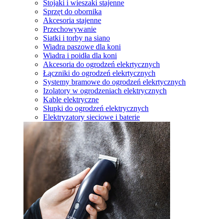
Stojaki i wieszaki stajenne
Sprzęt do obornika
Akcesoria stajenne
Przechowywanie
Siatki i torby na siano
Wiadra paszowe dla koni
Wiadra i poidła dla koni
Akcesoria do ogrodzeń elekrtycznych
Łączniki do ogrodzeń elekrtycznych
Systemy bramowe do ogrodzeń elekrtycznych
Izolatory w ogrodzeniach elektrycznych
Kable elektryczne
Słupki do ogrodzeń elektrycznych
Elektryzatory sieciowe i baterie