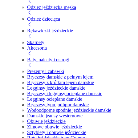
Odzież jeździecka męska
Odzież dziecięca
Rękawiczki jeździeckie
Skarpety
Akcesoria
Baty, palcaty i ostrogi
Prezenty i zabawki
Bryczesy damskie z pełnym lejem
Bryczesy z krótkim lejem damskie
Legginsy jeździeckie damskie
Bryczesy i legginsy ocieplane damskie
Legginsy ocieplane damskie
Bryczesy typu jodhpur damskie
Wodoodporne spodnie jeździeckie damskie
Damskie jeansy westernowe
Obuwie jeździeckie
Zimowe obuwie jeździeckie
Sztyblety i obuwie jeździeckie
Buty jeździeckie typu Country