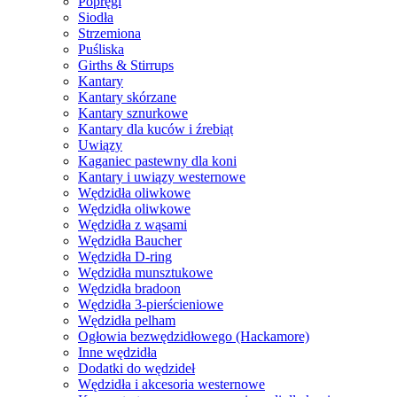
Popręgi
Siodła
Strzemiona
Puśliska
Girths & Stirrups
Kantary
Kantary skórzane
Kantary sznurkowe
Kantary dla kuców i źrebiąt
Uwiązy
Kaganiec pastewny dla koni
Kantary i uwiązy westernowe
Wędzidła oliwkowe
Wędzidła oliwkowe
Wędzidła z wąsami
Wędzidła Baucher
Wędzidła D-ring
Wędzidła munsztukowe
Wędzidła bradoon
Wędzidła 3-pierścieniowe
Wędzidła pelham
Ogłowia bezwędzidłowego (Hackamore)
Inne wędzidła
Dodatki do wędzideł
Wędzidła i akcesoria westernowe