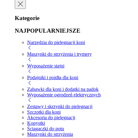
Kategorie
NAJPOPULARNIEJSZE
Narzędzia do pielęgnacji koni
Maszynki do strzyżenia i trymery
Wyposażenie stajni
Podajniki i poidła dla koni
Zabawki dla koni i dodatki na padok
Wyposażenie ogrodzeń elektrycznych
Zestawy i skrzynki do pielęgnacji
Szczotki dla koni
Akcesoria do pielęgnacji
Kopystki
Ściągaczki do potu
Maszynki do strzyżenia