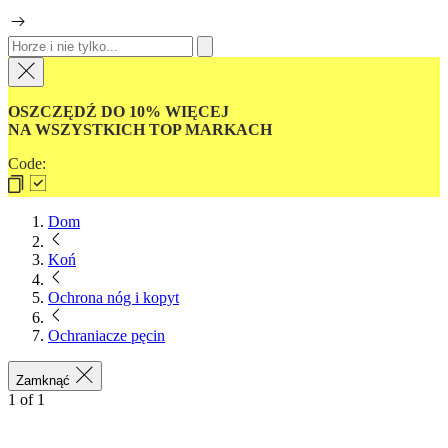
OSZCZĘDŹ DO 10% WIĘCEJ
NA WSZYSTKICH TOP MARKACH
Code:
Dom
Koń
Ochrona nóg i kopyt
Ochraniacze pęcin
Zamknąć
1
of
1