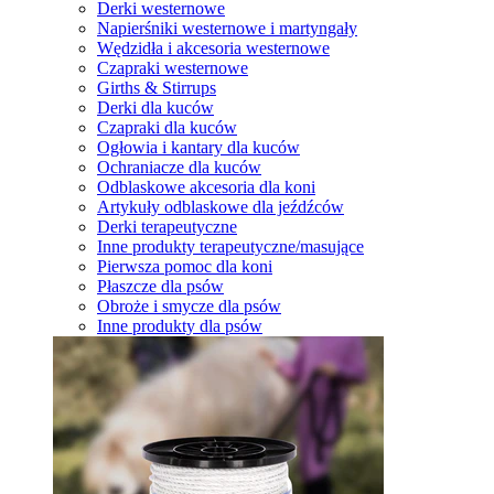
Derki westernowe
Napierśniki westernowe i martyngały
Wędzidła i akcesoria westernowe
Czapraki westernowe
Girths & Stirrups
Derki dla kuców
Czapraki dla kuców
Ogłowia i kantary dla kuców
Ochraniacze dla kuców
Odblaskowe akcesoria dla koni
Artykuły odblaskowe dla jeźdźców
Derki terapeutyczne
Inne produkty terapeutyczne/masujące
Pierwsza pomoc dla koni
Płaszcze dla psów
Obroże i smycze dla psów
Inne produkty dla psów