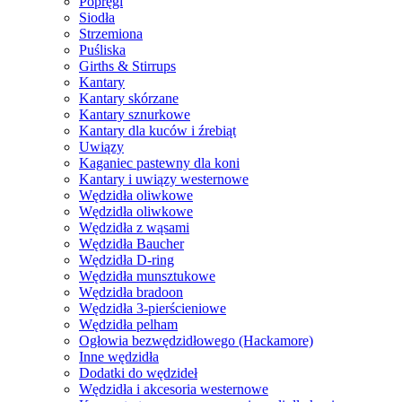
Popręgi
Siodła
Strzemiona
Puśliska
Girths & Stirrups
Kantary
Kantary skórzane
Kantary sznurkowe
Kantary dla kuców i źrebiąt
Uwiązy
Kaganiec pastewny dla koni
Kantary i uwiązy westernowe
Wędzidła oliwkowe
Wędzidła oliwkowe
Wędzidła z wąsami
Wędzidła Baucher
Wędzidła D-ring
Wędzidła munsztukowe
Wędzidła bradoon
Wędzidła 3-pierścieniowe
Wędzidła pelham
Ogłowia bezwędzidłowego (Hackamore)
Inne wędzidła
Dodatki do wędzideł
Wędzidła i akcesoria westernowe