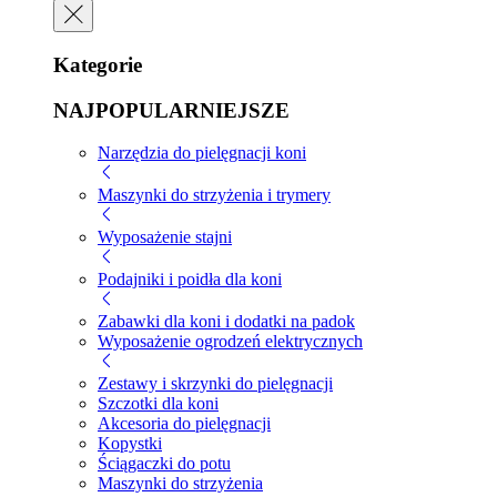
Kategorie
NAJPOPULARNIEJSZE
Narzędzia do pielęgnacji koni
Maszynki do strzyżenia i trymery
Wyposażenie stajni
Podajniki i poidła dla koni
Zabawki dla koni i dodatki na padok
Wyposażenie ogrodzeń elektrycznych
Zestawy i skrzynki do pielęgnacji
Szczotki dla koni
Akcesoria do pielęgnacji
Kopystki
Ściągaczki do potu
Maszynki do strzyżenia