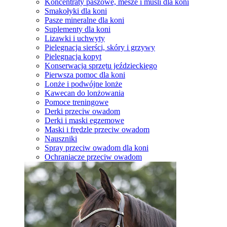
Koncentraty paszowe, mesze i musli dla koni
Smakołyki dla koni
Pasze mineralne dla koni
Suplementy dla koni
Lizawki i uchwyty
Pielęgnacja sierści, skóry i grzywy
Pielęgnacja kopyt
Konserwacja sprzętu jeździeckiego
Pierwsza pomoc dla koni
Lonże i podwójne lonże
Kawecan do lonżowania
Pomoce treningowe
Derki przeciw owadom
Derki i maski egzemowe
Maski i frędzle przeciw owadom
Nauszniki
Spray przeciw owadom dla koni
Ochraniacze przeciw owadom