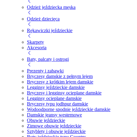
Odzież jeździecka męska
Odzież dziecięca
Rękawiczki jeździeckie
Skarpety
Akcesoria
Baty, palcaty i ostrogi
Prezenty i zabawki
Bryczesy damskie z pełnym lejem
Bryczesy z krótkim lejem damskie
Legginsy jeździeckie damskie
Bryczesy i legginsy ocieplane damskie
Legginsy ocieplane damskie
Bryczesy typu jodhpur damskie
Wodoodporne spodnie jeździeckie damskie
Damskie jeansy westernowe
Obuwie jeździeckie
Zimowe obuwie jeździeckie
Sztyblety i obuwie jeździeckie
Buty jeździeckie typu Country