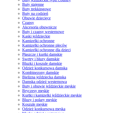
Buty stajenne
Buty trekkingowe
Buty na codzień
Obuwie dziecięce
Czapsy
Akcesoria obuwnicze
Buty i czapsy westernowe
Kaski jeździeckie
Kamizelki ochronne
Kamizelki ochronne pleców
Kamizelki ochronne dla dzieci
Płaszcze i kurtki damskie
Swetry i bluzy damskie
Bluzki i koszule damskie
Odzież konkursowa damska
Kombinezony damskie
Bielizna jeździecka damska
Damska odzież westernowa
Buty i obuwie jeździeckie męskie
Bryczesy męskie
Kurtki i kamizelki jeździeckie męskie
Bluzy i polary męskie
Koszule męskie
Odzież konkursowa męska