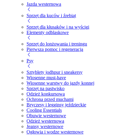
Jazda westernowa
Sprzęt dla kuców i źrebiąt
Sprzęt dla kłusaków i na wyścigi
Elementy odblaskowe
Sprzęt do lonżowania i treningu
Pierwsza pomoc i regeneracja
Psy
Sztyblety jodhpur i sneakersy
Wiosenne must-have
Wiosenne warstwy do jazdy konnej
Sprzęt na pastwisko
Odzież konkursowa
Ochrona przed muchami
Bryczesy i legginsy jeździeckie
Cooling Essentials
Obuwie westernowe
Odzież westernowa
Jeansy westernowe
Ogłowia i wodze westernowe