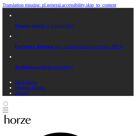
Translation missing: pl.general.accessibility.skip_to_content
Topowe marki
w wyprzedaży
Darmowa dostawa
przy zamówieniach powyżej 299 zł
30-dniowa
polityka zwrotów*
Klub Horze
Obsługa klienta
Zwroty