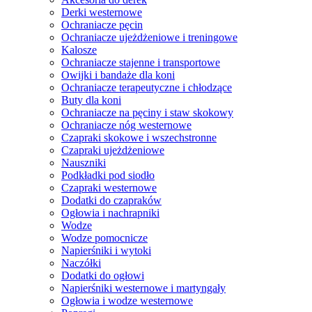
Derki westernowe
Ochraniacze pęcin
Ochraniacze ujeżdżeniowe i treningowe
Kalosze
Ochraniacze stajenne i transportowe
Owijki i bandaże dla koni
Ochraniacze terapeutyczne i chłodzące
Buty dla koni
Ochraniacze na pęciny i staw skokowy
Ochraniacze nóg westernowe
Czapraki skokowe i wszechstronne
Czapraki ujeżdżeniowe
Nauszniki
Podkładki pod siodło
Czapraki westernowe
Dodatki do czapraków
Ogłowia i nachrapniki
Wodze
Wodze pomocnicze
Napierśniki i wytoki
Naczółki
Dodatki do ogłowi
Napierśniki westernowe i martyngały
Ogłowia i wodze westernowe