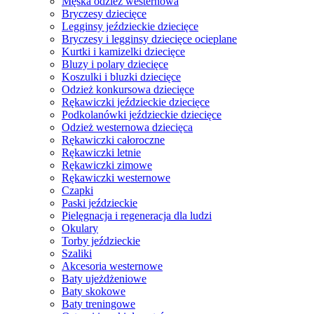
Męska odzież westernowa
Bryczesy dziecięce
Legginsy jeździeckie dziecięce
Bryczesy i legginsy dziecięce ocieplane
Kurtki i kamizelki dziecięce
Bluzy i polary dziecięce
Koszulki i bluzki dziecięce
Odzież konkursowa dziecięce
Rękawiczki jeździeckie dziecięce
Podkolanówki jeździeckie dziecięce
Odzież westernowa dziecięca
Rękawiczki całoroczne
Rękawiczki letnie
Rękawiczki zimowe
Rękawiczki westernowe
Czapki
Paski jeździeckie
Pielęgnacja i regeneracja dla ludzi
Okulary
Torby jeździeckie
Szaliki
Akcesoria westernowe
Baty ujeżdżeniowe
Baty skokowe
Baty treningowe