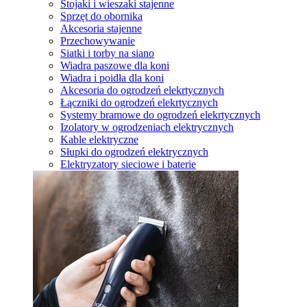
Stojaki i wieszaki stajenne
Sprzęt do obornika
Akcesoria stajenne
Przechowywanie
Siatki i torby na siano
Wiadra paszowe dla koni
Wiadra i poidła dla koni
Akcesoria do ogrodzeń elekrtycznych
Łączniki do ogrodzeń elekrtycznych
Systemy bramowe do ogrodzeń elekrtycznych
Izolatory w ogrodzeniach elektrycznych
Kable elektryczne
Słupki do ogrodzeń elektrycznych
Elektryzatory sieciowe i baterie