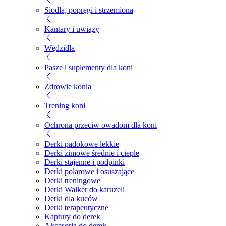
Siodła, popręgi i strzemiona
Kantary i uwiązy
Wędzidła
Pasze i suplementy dla koni
Zdrowie konia
Trening koni
Ochrona przeciw owadom dla koni
Derki padokowe lekkie
Derki zimowe średnie i ciepłe
Derki stajenne i podpinki
Derki polarowe i osuszające
Derki treningowe
Derki Walker do karuzeli
Derki dla kuców
Derki terapeutyczne
Kaptury do derek
Akcesoria do derek