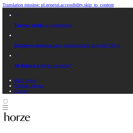
Translation missing: pl.general.accessibility.skip_to_content
Topowe marki
w wyprzedaży
Darmowa dostawa
przy zamówieniach powyżej 299 zł
30-dniowa
polityka zwrotów*
Klub Horze
Obsługa klienta
Zwroty