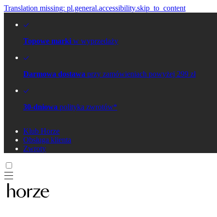
Translation missing: pl.general.accessibility.skip_to_content
Topowe marki
w wyprzedaży
Darmowa dostawa
przy zamówieniach powyżej 299 zł
30-dniowa
polityka zwrotów*
Klub Horze
Obsługa klienta
Zwroty